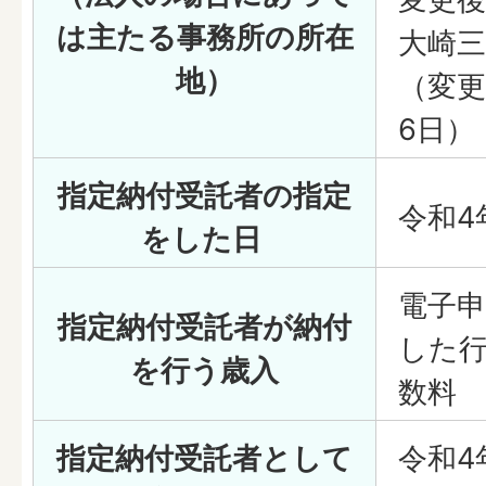
は主たる事務所の所在
大崎三
地）
（変更
6日）
指定納付受託者の指定
令和4
をした日
電子
指定納付受託者が納付
した
を行う歳入
数料
指定納付受託者として
令和4