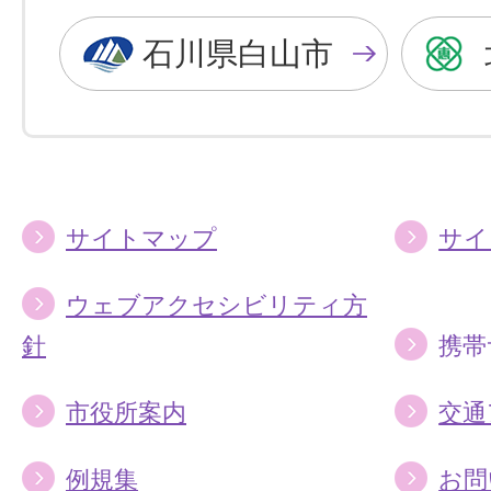
黒
青
色
色
石川県白山市
に
に
す
す
る
る
サイトマップ
サイ
ウェブアクセシビリティ方
針
携帯
市役所案内
交通
例規集
お問