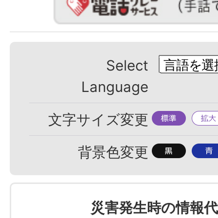
Select
Language
標
拡
文字サイズ変更
準
大
背
背
背景色変更
景
景
色
色
を
を
災害発生時の情報代