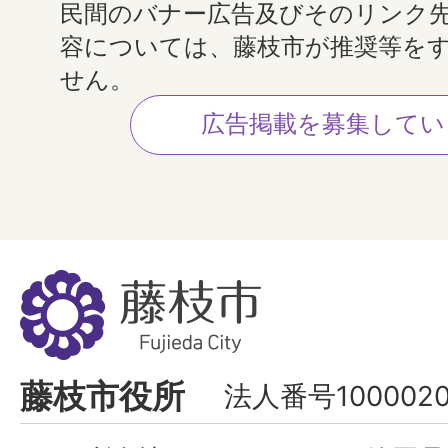
民間のバナー広告及びそのリンク
容については、藤枝市が推奨等を
せん。
広告掲載を募集してい
藤
枝
市
Fujieda
藤枝市役所
法人番号1000020
City