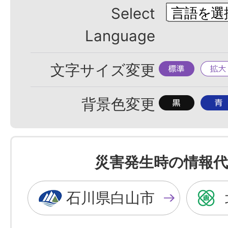
Select
Language
標
拡
文字サイズ変更
準
大
背
背
背景色変更
景
景
色
色
を
を
災害発生時の情報代
黒
青
色
色
石川県白山市
に
に