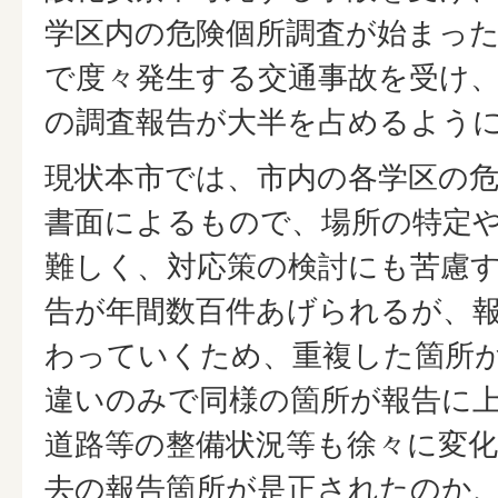
学区内の危険個所調査が始まっ
で度々発生する交通事故を受け
の調査報告が大半を占めるよう
現状本市では、市内の各学区の
書面によるもので、場所の特定
難しく、対応策の検討にも苦慮
告が年間数百件あげられるが、
わっていくため、重複した箇所
違いのみで同様の箇所が報告に
道路等の整備状況等も徐々に変
去の報告箇所が是正されたのか