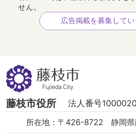
せん。
広告掲載を募集してい
藤
枝
市
Fujieda
藤枝市役所
法人番号1000020
City
所在地：
〒426-8722 静岡県