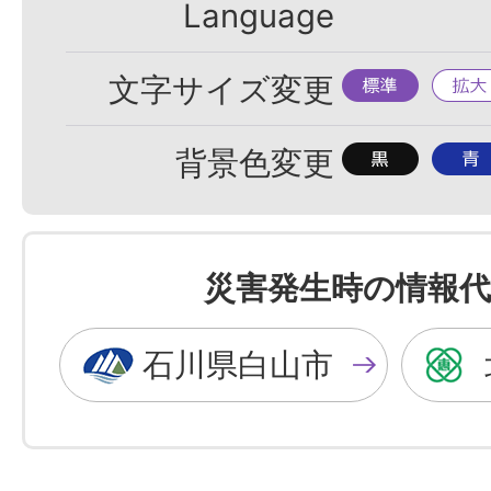
Language
標
拡
文字サイズ変更
準
大
背
背
背景色変更
景
景
色
色
を
を
災害発生時の情報代
黒
青
色
色
石川県白山市
に
に
す
す
る
る