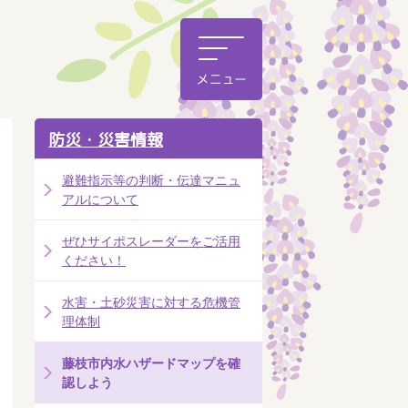
防災・災害情報
避難指示等の判断・伝達マニュ
アルについて
ぜひサイポスレーダーをご活用
ください！
水害・土砂災害に対する危機管
理体制
藤枝市内水ハザードマップを確
認しよう