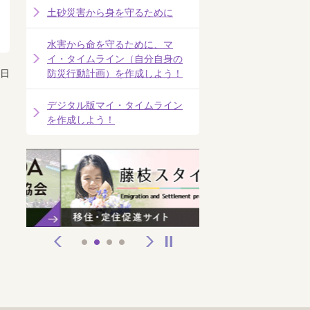
土砂災害から身を守るために
水害から命を守るために、マ
イ・タイムライン（自分自身の
0日
防災行動計画）を作成しよう！
デジタル版マイ・タイムライン
を作成しよう！
前へ
次へ
停止
1
2
3
4