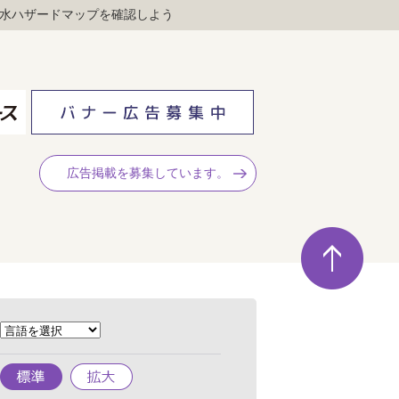
水ハザードマップを確認しよう
広告掲載を募集しています。
ペ
ー
ジ
の
先
頭
へ
標
拡
準
大