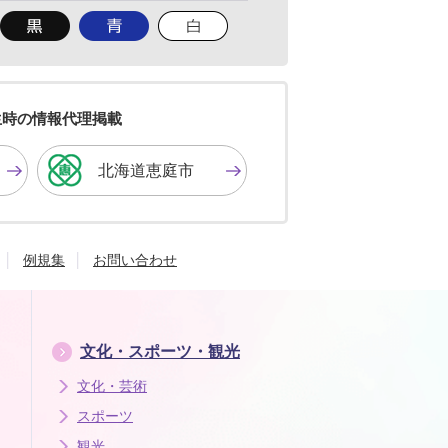
背
背
背
景
景
景
色
色
色
を
を
を
黒
青
白
色
色
色
生時の情報代理掲載
に
に
に
す
す
す
北海道恵庭市
る
る
る
例規集
お問い合わせ
文化・スポーツ・観光
文化・芸術
スポーツ
観光