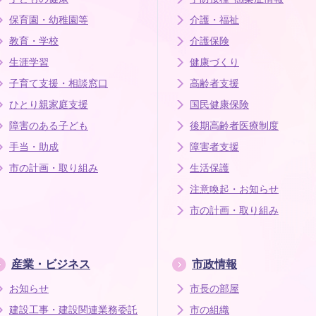
保育園・幼稚園等
介護・福祉
教育・学校
介護保険
生涯学習
健康づくり
子育て支援・相談窓口
高齢者支援
ひとり親家庭支援
国民健康保険
障害のある子ども
後期高齢者医療制度
手当・助成
障害者支援
市の計画・取り組み
生活保護
注意喚起・お知らせ
市の計画・取り組み
産業・ビジネス
市政情報
お知らせ
市長の部屋
建設工事・建設関連業務委託
市の組織