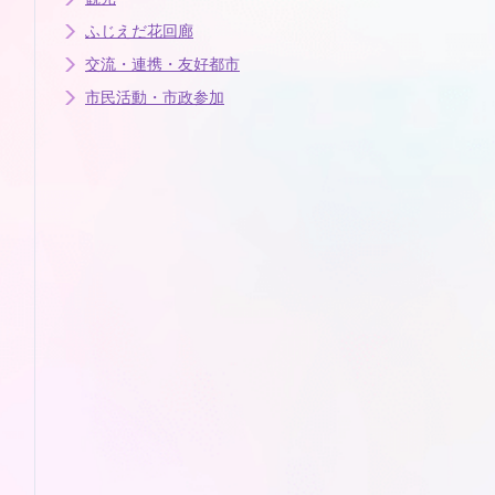
ふじえだ花回廊
交流・連携・友好都市
市民活動・市政参加