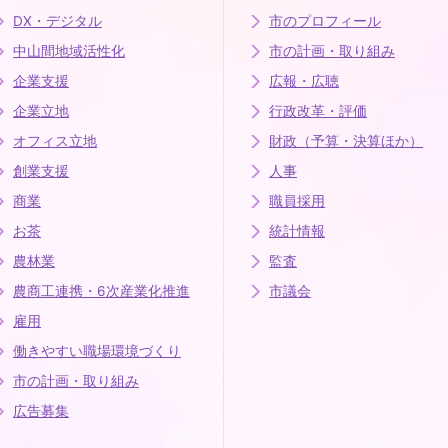
DX・デジタル
市のプロフィール
中山間地域活性化
市の計画・取り組み
企業支援
広報・広聴
企業立地
行政改革・評価
オフィス立地
財政（予算・決算ほか）
創業支援
人事
商業
職員採用
お茶
統計情報
農林業
監査
農商工連携・6次産業化推進
市議会
雇用
働きやすい職場環境づくり
市の計画・取り組み
広告募集