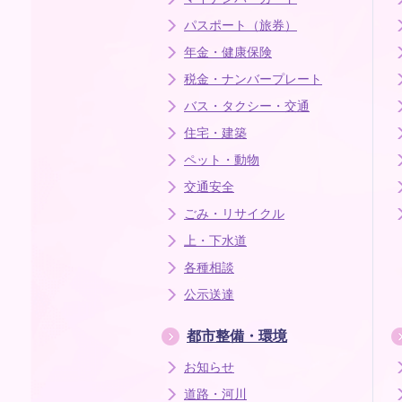
パスポート（旅券）
年金・健康保険
税金・ナンバープレート
バス・タクシー・交通
住宅・建築
ペット・動物
交通安全
ごみ・リサイクル
上・下水道
各種相談
公示送達
都市整備・環境
お知らせ
道路・河川