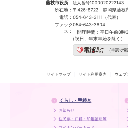
City
藤枝市役所
法人番号1000020222143
所在地：
〒426-8722 静岡県藤枝市
電話：
054-643-3111（代表）
ファック
054-643-3604
ス：
開庁時間：
平日午前8時3
（祝日、年末年始を除く）
サイトマップ
サイト利用案内
ウェブ
くらし・手続き
お知らせ
住民票・戸籍・印鑑証明等
マイナンバーカード