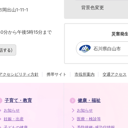
背景色変更
岡出山1-11-1
0分から午後5時15分まで
災害発
石川県白山市
アクセシビリティ方針
携帯サイト
市役所案内
交通アクセス
子育て・教育
健康・福祉
お知らせ
お知らせ
妊娠・出産
医療・検診等
子どもの健康
予防接種･感染症情報