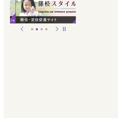
前へ
次へ
停止
1
2
3
4