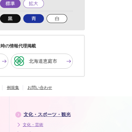
標
拡
準
大
背
背
背
景
景
景
色
色
色
を
を
を
黒
青
白
色
色
色
生時の情報代理掲載
に
に
に
す
す
す
北海道恵庭市
る
る
る
例規集
お問い合わせ
文化・スポーツ・観光
文化・芸術