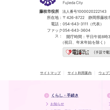
市
Fujieda
City
藤枝市役所
法人番号1000020222143
所在地：
〒426-8722 静岡県藤枝市
電話：
054-643-3111（代表）
ファック
054-643-3604
ス：
開庁時間：
平日午前8時3
（祝日、年末年始を除く）
サイトマップ
サイト利用案内
ウェブ
くらし・手続き
お知らせ