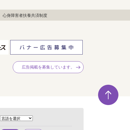
心身障害者扶養共済制度
広告掲載を募集しています。
ペ
ー
ジ
の
先
頭
へ