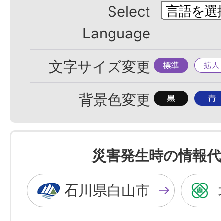
Select
Language
標
拡
文字サイズ変更
準
大
背
背
背景色変更
景
景
色
色
を
を
災害発生時の情報代
黒
青
色
色
石川県白山市
に
に