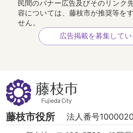
民間のバナー広告及びそのリンク
容については、藤枝市が推奨等を
せん。
広告掲載を募集してい
藤
枝
市
Fujieda
藤枝市役所
法人番号1000020
City