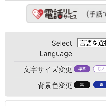
Select
Language
標
拡
文字サイズ変更
準
大
背
背
背景色変更
景
景
色
色