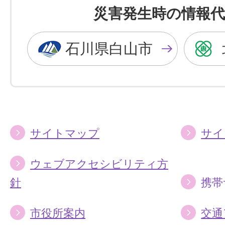
を
を
災害発生時の情報代
黒
青
色
色
石川県白山市
に
に
す
す
る
る
サイトマップ
サイ
ウェブアクセシビリティ方
針
携帯
市役所案内
交通