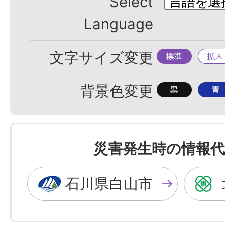
Select
Language
標
拡
文字サイズ変更
準
大
背
背
背景色変更
景
景
色
色
を
を
災害発生時の情報代
黒
青
色
色
石川県白山市
に
に
す
す