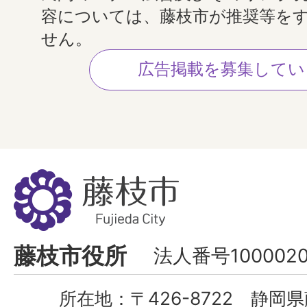
容については、藤枝市が推奨等を
せん。
広告掲載を募集してい
藤
枝
市
Fujieda
藤枝市役所
法人番号1000020
City
所在地：
〒426-8722 静岡県