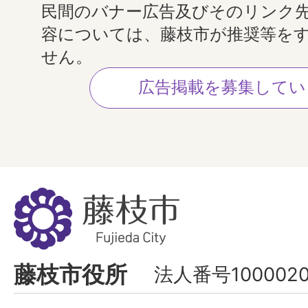
民間のバナー広告及びそのリンク
容については、藤枝市が推奨等を
せん。
広告掲載を募集してい
藤
枝
市
Fujieda
藤枝市役所
法人番号1000020
City