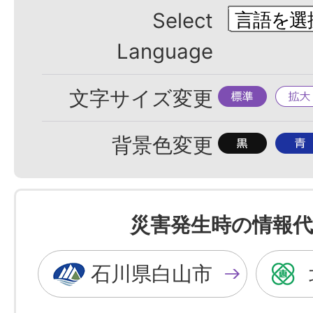
Select
Language
標
拡
文字サイズ変更
準
大
背
背
背景色変更
景
景
色
色
を
を
災害発生時の情報代
黒
青
色
色
石川県白山市
に
に