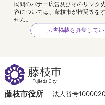
民間のバナー広告及びそのリンク
容については、藤枝市が推奨等を
せん。
広告掲載を募集してい
藤
枝
市
Fujieda
藤枝市役所
法人番号1000020
City