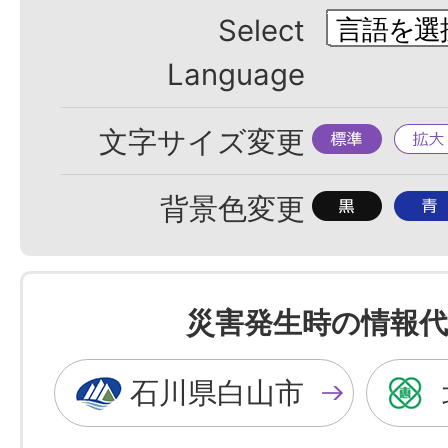
Select
Language
標
拡
文字サイズ変更
準
大
背
背
背景色変更
景
景
色
色
を
を
災害発生時の情報代
黒
青
色
色
石川県白山市
に
に