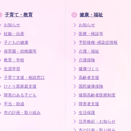
子育て・教育
健康・福祉
お知らせ
お知らせ
妊娠・出産
医療・検診等
子どもの健康
予防接種･感染症情報
保育園・幼稚園等
介護・福祉
教育・学校
介護保険
生涯学習
健康づくり
子育て支援・相談窓口
高齢者支援
ひとり親家庭支援
国民健康保険
障害のある子ども
後期高齢者医療制度
手当・助成
障害者支援
市の計画・取り組み
生活保護
注意喚起・お知らせ
市の計画・取り組み