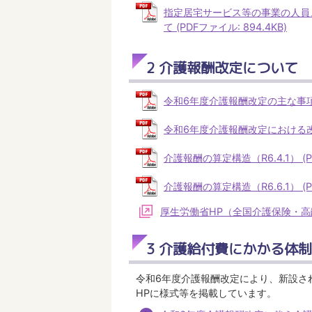
指定居宅サービス等の事業の人員
て (PDFファイル: 894.4KB)
2 介護報酬改定について
令和6年度介護報酬改定の主な事項につ
令和6年度介護報酬改定における改定事
介護報酬の算定構造（R6.4.1） (PD
介護報酬の算定構造（R6.6.1） (PD
厚生労働省HP（全国介護保険・
3 介護給付費にかかる体
令和6年度介護報酬改定により、新設さ
HPに様式等を掲載しています。