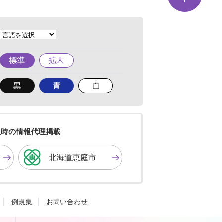
ジ
の
先
頭
へ
標
拡
準
大
背
背
背
景
景
景
色
色
色
を
を
を
黒
青
白
色
色
色
生時の情報代理掲載
に
に
に
す
す
す
北海道恵庭市
る
る
る
例規集
お問い合わせ