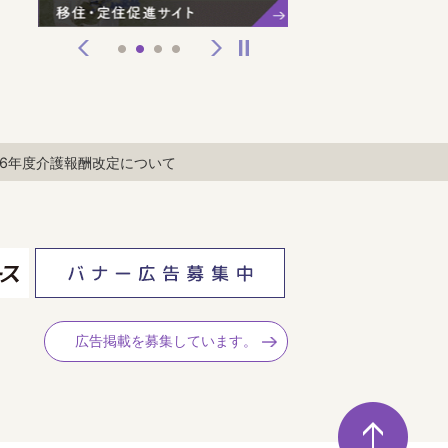
前へ
次へ
停止
1
2
3
4
6年度介護報酬改定について
広告掲載を募集しています。
ペ
ー