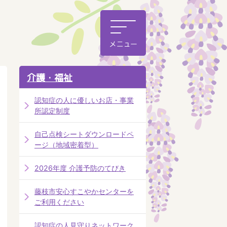
介護・福祉
認知症の人に優しいお店・事業
所認定制度
自己点検シートダウンロードペ
ージ（地域密着型）
2026年度 介護予防のてびき
藤枝市安心すこやかセンターを
ご利用ください
認知症の人見守りネットワーク