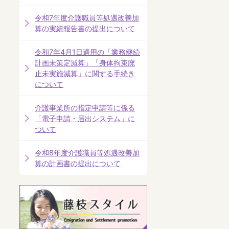
令和7年度介護職員等処遇改善加
算の実績報告書の提出について
令和7年4月1日適用の「業務継続
計画未策定減算」「身体拘束廃
止未実施減算」に関する手続き
について
介護事業所の指定申請等に係る
「電子申請・届出システム」に
ついて
令和8年度介護職員等処遇改善加
算の計画書の提出について