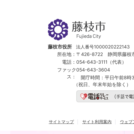
藤
枝
市
Fujieda
City
藤枝市役所
法人番号1000020222143
所在地：
〒426-8722 静岡県藤枝市
電話：
054-643-3111（代表）
ファック
054-643-3604
ス：
開庁時間：
平日午前8時3
（祝日、年末年始を除く）
サイトマップ
サイト利用案内
ウェブ