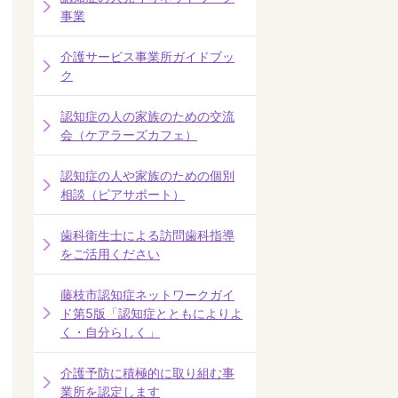
事業
介護サービス事業所ガイドブッ
ク
認知症の人の家族のための交流
会（ケアラーズカフェ）
認知症の人や家族のための個別
相談（ピアサポート）
歯科衛生士による訪問歯科指導
をご活用ください
藤枝市認知症ネットワークガイ
ド第5版「認知症とともによりよ
く・自分らしく」
介護予防に積極的に取り組む事
業所を認定します