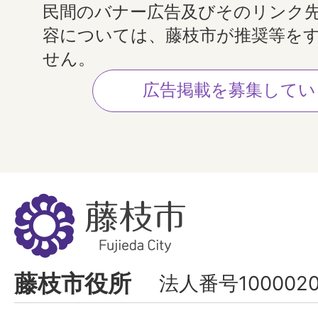
民間のバナー広告及びそのリンク
容については、藤枝市が推奨等を
せん。
広告掲載を募集してい
藤
枝
市
Fujieda
藤枝市役所
法人番号1000020
City