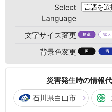
Select
Language
標
拡
文字サイズ変更
準
大
背
背
背景色変更
景
景
色
色
を
を
災害発生時の情報代
黒
青
色
色
石川県白山市
に
に