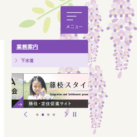
業務案内
下水道
前へ
次へ
停止
1
2
3
4