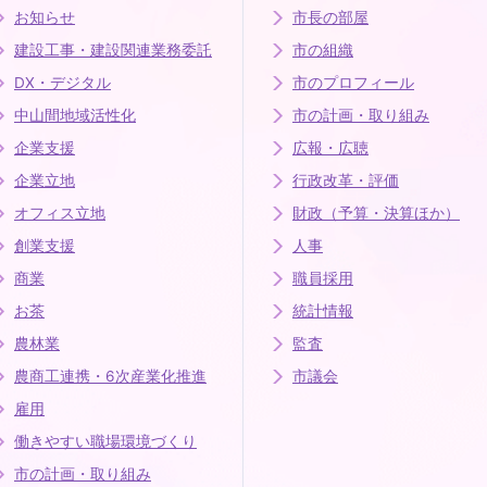
お知らせ
市長の部屋
建設工事・建設関連業務委託
市の組織
DX・デジタル
市のプロフィール
中山間地域活性化
市の計画・取り組み
企業支援
広報・広聴
企業立地
行政改革・評価
オフィス立地
財政（予算・決算ほか）
創業支援
人事
商業
職員採用
お茶
統計情報
農林業
監査
農商工連携・6次産業化推進
市議会
雇用
働きやすい職場環境づくり
市の計画・取り組み