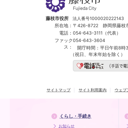
市
Fujieda
City
藤枝市役所
法人番号1000020222143
所在地：
〒426-8722 静岡県藤枝市
電話：
054-643-3111（代表）
ファック
054-643-3604
ス：
開庁時間：
平日午前8時3
（祝日、年末年始を除く）
サイトマップ
サイト利用案内
ウェブ
くらし・手続き
お知らせ