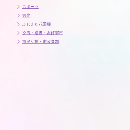
スポーツ
観光
ふじえだ花回廊
交流・連携・友好都市
市民活動・市政参加