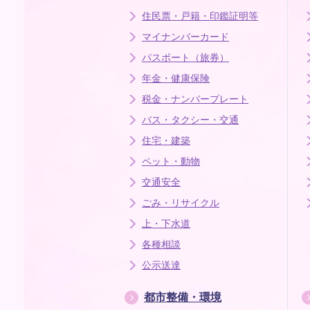
住民票・戸籍・印鑑証明等
マイナンバーカード
パスポート（旅券）
年金・健康保険
税金・ナンバープレート
バス・タクシー・交通
住宅・建築
ペット・動物
交通安全
ごみ・リサイクル
上・下水道
各種相談
公示送達
都市整備・環境