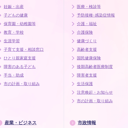
妊娠・出産
医療・検診等
子どもの健康
予防接種･感染症情報
保育園・幼稚園等
介護・福祉
教育・学校
介護保険
生涯学習
健康づくり
子育て支援・相談窓口
高齢者支援
ひとり親家庭支援
国民健康保険
障害のある子ども
後期高齢者医療制度
手当・助成
障害者支援
市の計画・取り組み
生活保護
注意喚起・お知らせ
市の計画・取り組み
産業・ビジネス
市政情報