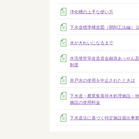
浄化槽の上手な使い方
下水道標準構造図（開削工法編） 
水がきれいになるまで
水洗便所等改造資金融資あっせん
制度
井戸水の使用を中止されたときは
下水道・農業集落排水処理施設・
施設の使用料金
下水道法に基づく特定施設届出事