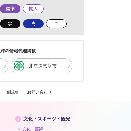
標
拡
準
大
背
背
背
景
景
景
色
色
色
を
を
を
黒
青
白
色
色
色
生時の情報代理掲載
に
に
に
す
す
す
北海道恵庭市
る
る
る
例規集
お問い合わせ
文化・スポーツ・観光
文化・芸術