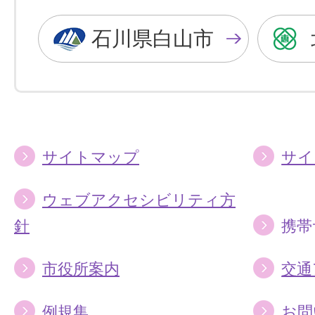
黒
青
色
色
石川県白山市
に
に
す
す
る
る
サイトマップ
サイ
ウェブアクセシビリティ方
針
携帯
市役所案内
交通
例規集
お問