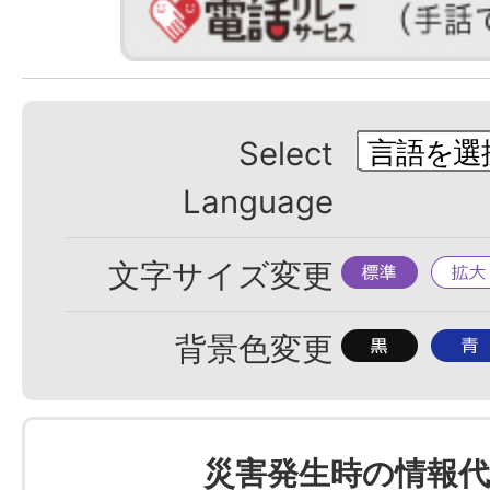
Select
Language
標
拡
文字サイズ変更
準
大
背
背
背景色変更
景
景
色
色
を
を
災害発生時の情報代