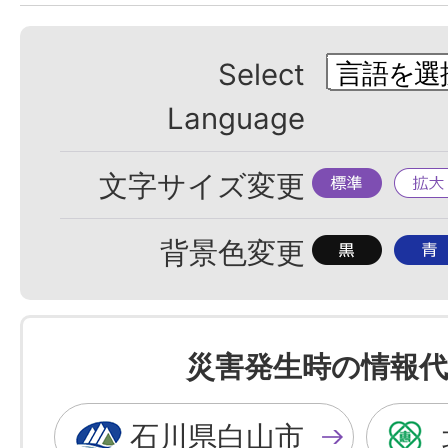
Select
Language
標
拡
文字サイズ変更
準
大
背
背
背景色変更
景
景
色
色
を
を
災害発生時の情報代
黒
青
色
色
石川県白山市