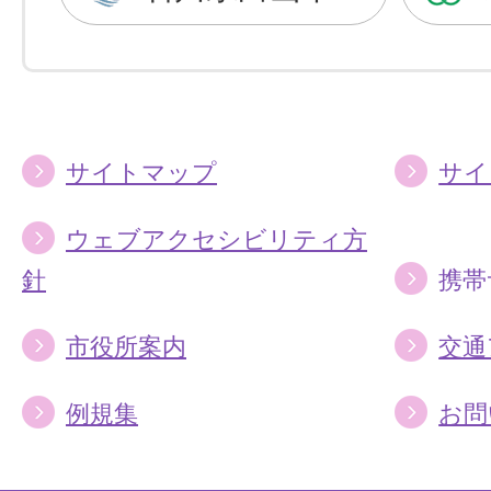
に
に
す
す
る
る
サイトマップ
サイ
ウェブアクセシビリティ方
針
携帯
市役所案内
交通
例規集
お問