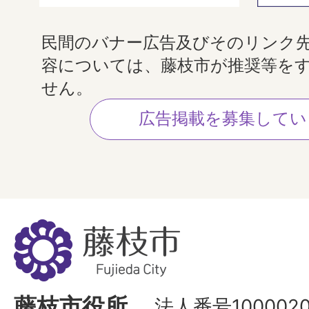
民間のバナー広告及びそのリンク
容については、藤枝市が推奨等を
せん。
広告掲載を募集してい
藤
枝
市
Fujieda
藤枝市役所
法人番号1000020