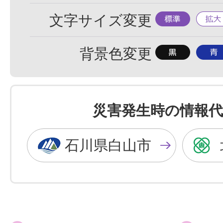
標
拡
文字サイズ変更
準
大
背
背
背景色変更
景
景
色
色
を
を
災害発生時の情報代
黒
青
色
色
石川県白山市
に
に
す
す
る
る