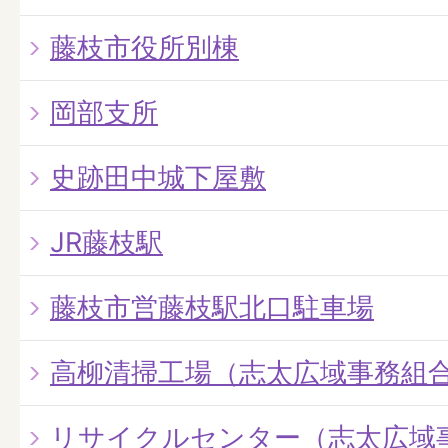
藤枝市役所別棟
岡部支所
史跡田中城下屋敷
JR藤枝駅
藤枝市営藤枝駅北口駐車場
高柳清掃工場（志太広域事務組
リサイクルセンター（志太広域