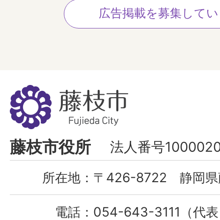
広告掲載を募集してい
藤
枝
市
Fujieda
藤枝市役所
法人番号1000020
City
所在地：
〒426-8722 静岡県
電話：
054-643-3111（代