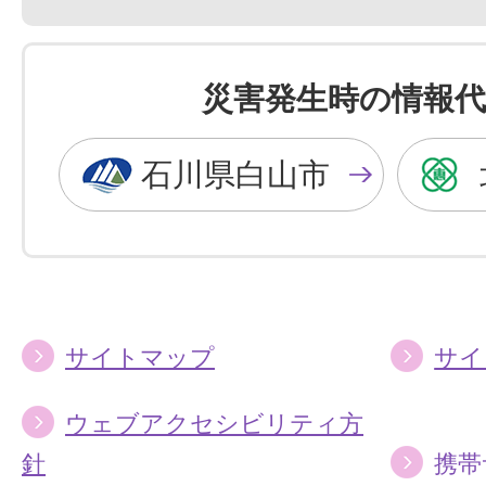
景
景
色
色
を
を
災害発生時の情報代
黒
青
色
色
石川県白山市
に
に
す
す
る
る
サイトマップ
サイ
ウェブアクセシビリティ方
針
携帯