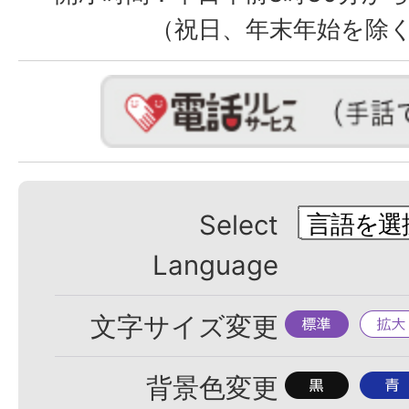
（祝日、年末年始を除
Select
Language
標
拡
文字サイズ変更
準
大
背
背
背景色変更