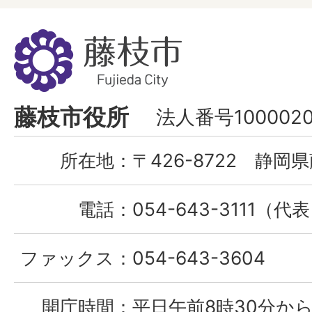
藤
枝
市
Fujieda
藤枝市役所
法人番号1000020
City
所在地：
〒426-8722 静岡県
電話：
054-643-3111（代
ファックス：
054-643-3604
開庁時間：
平日午前8時30分から