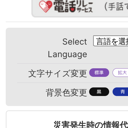
Select
Language
標
拡
文字サイズ変更
準
大
背
背
背景色変更
景
景
色
色
を
を
災害発生時の情報代