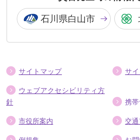
黒
青
色
色
石川県白山市
に
に
す
す
る
る
サイトマップ
サイ
ウェブアクセシビリティ方
針
携帯
市役所案内
交通