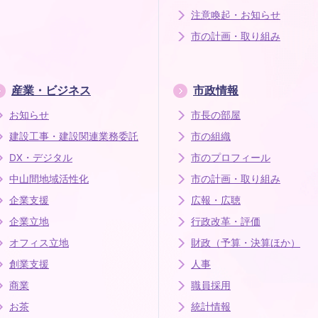
注意喚起・お知らせ
市の計画・取り組み
産業・ビジネス
市政情報
お知らせ
市長の部屋
建設工事・建設関連業務委託
市の組織
DX・デジタル
市のプロフィール
中山間地域活性化
市の計画・取り組み
企業支援
広報・広聴
企業立地
行政改革・評価
オフィス立地
財政（予算・決算ほか）
創業支援
人事
商業
職員採用
お茶
統計情報