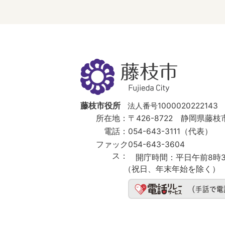
藤
枝
市
Fujieda
City
藤枝市役所
法人番号1000020222143
所在地：
〒426-8722 静岡県藤枝市
電話：
054-643-3111（代表）
ファック
054-643-3604
ス：
開庁時間：
平日午前8時3
（祝日、年末年始を除く）