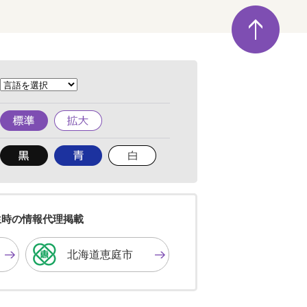
ペ
ー
ジ
の
先
頭
へ
標
拡
準
大
背
背
背
景
景
景
色
色
色
を
を
を
黒
青
白
色
色
色
生時の情報代理掲載
に
に
に
す
す
す
北海道恵庭市
る
る
る