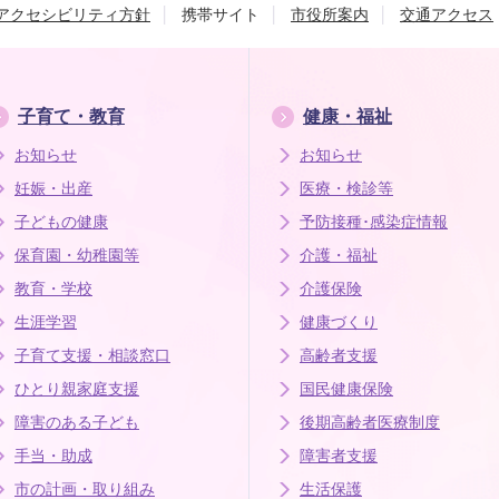
アクセシビリティ方針
携帯サイト
市役所案内
交通アクセス
子育て・教育
健康・福祉
お知らせ
お知らせ
妊娠・出産
医療・検診等
子どもの健康
予防接種･感染症情報
保育園・幼稚園等
介護・福祉
教育・学校
介護保険
生涯学習
健康づくり
子育て支援・相談窓口
高齢者支援
ひとり親家庭支援
国民健康保険
障害のある子ども
後期高齢者医療制度
手当・助成
障害者支援
市の計画・取り組み
生活保護