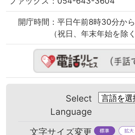
ファックス：
054-643-3604
開庁時間：
平日午前8時30分から
（祝日、年末年始を除
Select
Language
標
拡
文字サイズ変更