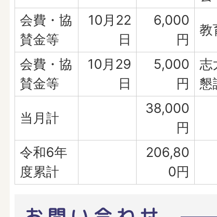
会費・協
10月22
6,000
教
賛金等
日
円
会費・協
10月29
5,000
志
賛金等
日
円
懇
38,000
当月計
円
令和6年
206,80
度累計
0円
お問い合わせ