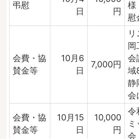
弔慰
様
日
円
慰
リ
岡
会費・協
10月6
会
7,000円
賛金等
日
域
静
会
令
会費・協
10月15
10,000
ミ
賛金等
日
円
会