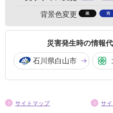
準
大
背
背
背景色変更
景
景
色
色
を
を
災害発生時の情報代
黒
青
色
色
石川県白山市
に
に
す
す
る
る
サイトマップ
サイ