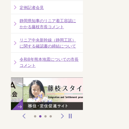
定例記者会見
静岡県知事のリニア着工容認に
かかる藤枝市長コメント
リニア中央新幹線（静岡工区）
に関する確認書の締結について
令和8年熊本地震についての市長
コメント
前へ
次へ
停止
1
2
3
4