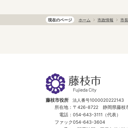
現在のページ
ホーム
市政情報
市
藤
枝
市
Fujieda
City
藤枝市役所
法人番号1000020222143
所在地：
〒426-8722 静岡県藤枝市
電話：
054-643-3111（代表）
ファック
054-643-3604