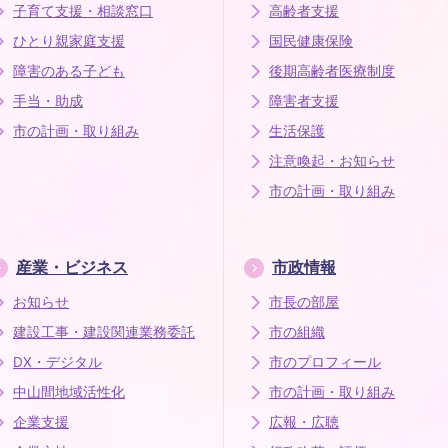
子育て支援・相談窓口
高齢者支援
ひとり親家庭支援
国民健康保険
障害のある子ども
後期高齢者医療制度
手当・助成
障害者支援
市の計画・取り組み
生活保護
注意喚起・お知らせ
市の計画・取り組み
産業・ビジネス
市政情報
お知らせ
市長の部屋
建設工事・建設関連業務委託
市の組織
DX・デジタル
市のプロフィール
中山間地域活性化
市の計画・取り組み
企業支援
広報・広聴