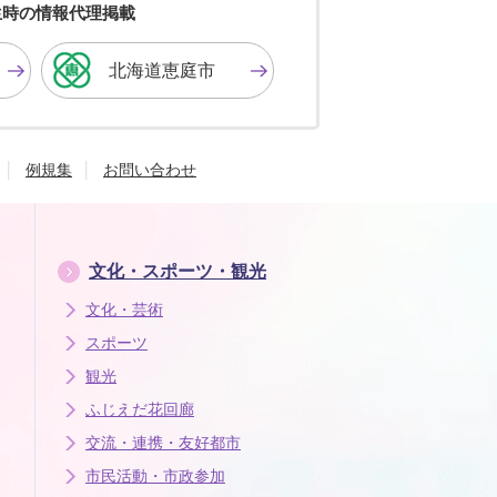
色
色
色
生時の情報代理掲載
に
に
に
す
す
す
北海道恵庭市
る
る
る
例規集
お問い合わせ
文化・スポーツ・観光
文化・芸術
スポーツ
観光
ふじえだ花回廊
交流・連携・友好都市
市民活動・市政参加