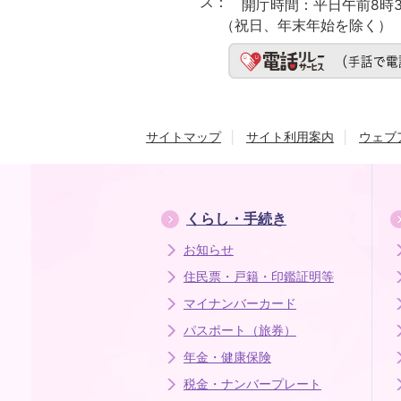
ス：
開庁時間：
平日午前8時3
（祝日、年末年始を除く）
サイトマップ
サイト利用案内
ウェブ
くらし・手続き
お知らせ
住民票・戸籍・印鑑証明等
マイナンバーカード
パスポート（旅券）
年金・健康保険
税金・ナンバープレート