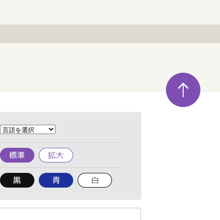
ペ
ー
ジ
の
先
頭
へ
標
拡
準
大
背
背
背
景
景
景
色
色
色
を
を
を
黒
青
白