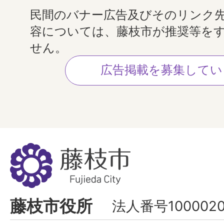
民間のバナー広告及びそのリンク
容については、藤枝市が推奨等を
せん。
広告掲載を募集してい
藤
枝
市
Fujieda
藤枝市役所
法人番号1000020
City