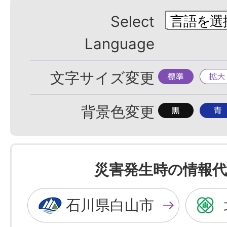
Select
Language
標
拡
文字サイズ変更
準
大
背
背
背景色変更
景
景
色
色
を
を
災害発生時の情報代
黒
青
色
色
石川県白山市
に
に