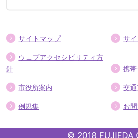
す
す
る
る
サイトマップ
サイ
ウェブアクセシビリティ方
針
携帯
市役所案内
交通
例規集
お問
© 2018 FUJIEDA 