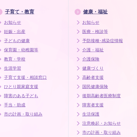
子育て・教育
健康・福祉
お知らせ
お知らせ
妊娠・出産
医療・検診等
子どもの健康
予防接種･感染症情報
保育園・幼稚園等
介護・福祉
教育・学校
介護保険
生涯学習
健康づくり
子育て支援・相談窓口
高齢者支援
ひとり親家庭支援
国民健康保険
障害のある子ども
後期高齢者医療制度
手当・助成
障害者支援
市の計画・取り組み
生活保護
注意喚起・お知らせ
市の計画・取り組み