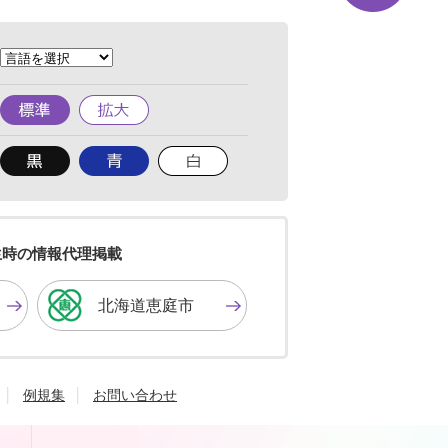
の
先
頭
へ
標
拡
準
大
背
背
背
景
景
景
色
色
色
を
を
を
黒
青
白
色
色
色
生時の情報代理掲載
に
に
に
す
す
す
北海道恵庭市
る
る
る
例規集
お問い合わせ