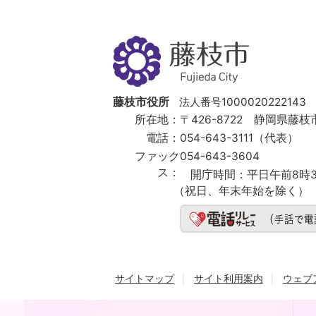
藤
枝
市
Fujieda
City
藤枝市役所
法人番号1000020222143
所在地：
〒426-8722 静岡県藤枝市
電話：
054-643-3111（代表）
ファック
054-643-3604
ス：
開庁時間：
平日午前8時3
（祝日、年末年始を除く）
サイトマップ
サイト利用案内
ウェブ