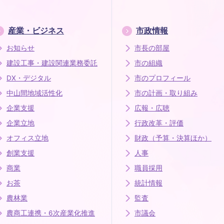
産業・ビジネス
市政情報
お知らせ
市長の部屋
建設工事・建設関連業務委託
市の組織
DX・デジタル
市のプロフィール
中山間地域活性化
市の計画・取り組み
企業支援
広報・広聴
企業立地
行政改革・評価
オフィス立地
財政（予算・決算ほか）
創業支援
人事
商業
職員採用
お茶
統計情報
農林業
監査
農商工連携・6次産業化推進
市議会