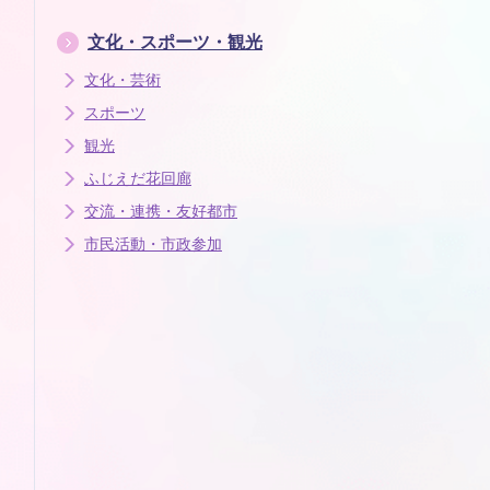
文化・スポーツ・観光
文化・芸術
スポーツ
観光
ふじえだ花回廊
交流・連携・友好都市
市民活動・市政参加