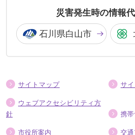
を
を
災害発生時の情報代
黒
青
色
色
石川県白山市
に
に
す
す
る
る
サイトマップ
サイ
ウェブアクセシビリティ方
針
携帯
市役所案内
交通