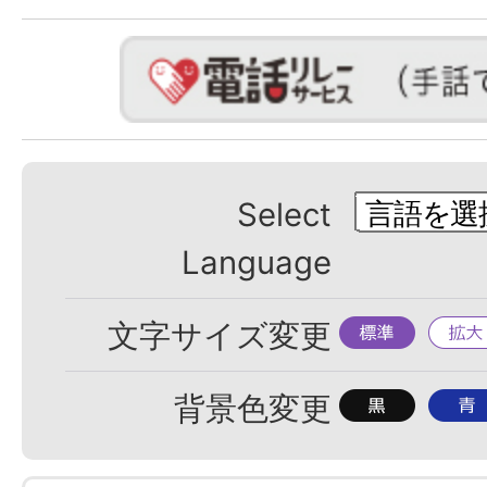
Select
Language
標
拡
文字サイズ変更
準
大
背
背
背景色変更
景
景
色
色