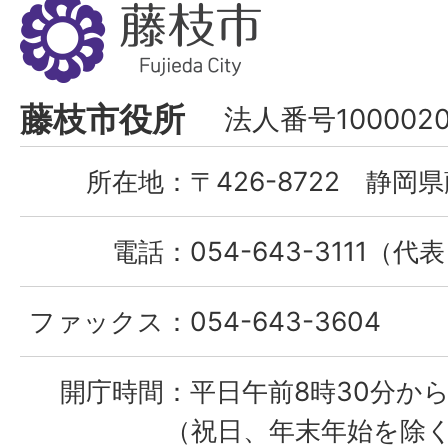
藤
枝
市
Fujieda
藤枝市役所
法人番号1000020
City
所在地：
〒426-8722 静岡県
電話：
054-643-3111（代
ファックス：
054-643-3604
開庁時間：
平日午前8時30分から
（祝日、年末年始を除