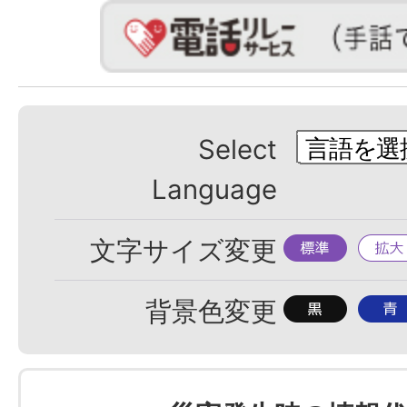
Select
Language
標
拡
文字サイズ変更
準
大
背
背
背景色変更
景
景
色
色
を
を