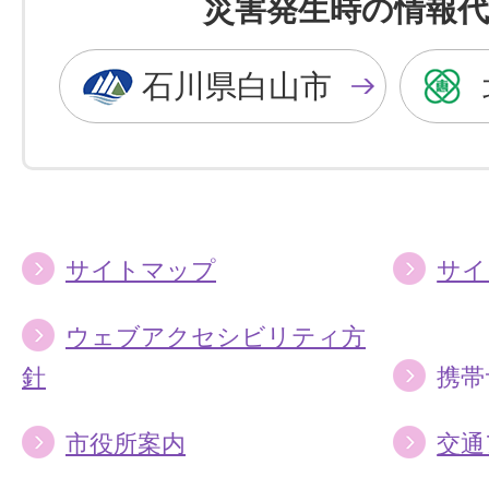
災害発生時の情報代
黒
青
色
色
石川県白山市
に
に
す
す
る
る
サイトマップ
サイ
ウェブアクセシビリティ方
針
携帯
市役所案内
交通