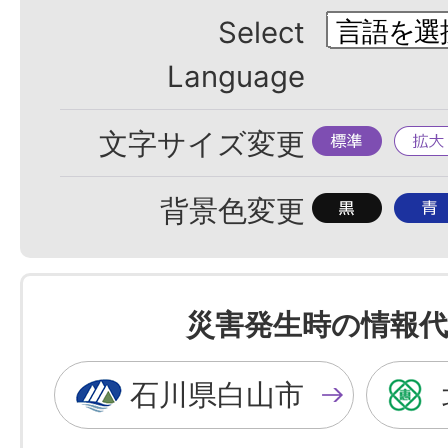
Select
Language
標
拡
文字サイズ変更
準
大
背
背
背景色変更
景
景
色
色
を
を
災害発生時の情報代
黒
青
色
色
石川県白山市
に
に