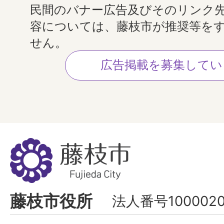
民間のバナー広告及びそのリンク
容については、藤枝市が推奨等を
せん。
広告掲載を募集してい
藤
枝
市
Fujieda
藤枝市役所
法人番号1000020
City