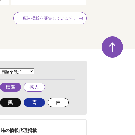
広告掲載を募集しています。
ペ
ー
ジ
の
先
頭
へ
標
拡
準
大
背
背
背
景
景
景
色
色
色
を
を
を
黒
青
白
色
色
色
生時の情報代理掲載