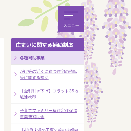
住まいに関する補助制度
各種補助事業
がけ等の近くに建つ住宅の移転
等に関する補助
【金利引き下げ】フラット35地
域連携型
子育てファミリー移住定住促進
事業費補助金
【40歳未満の子育て前の夫婦向