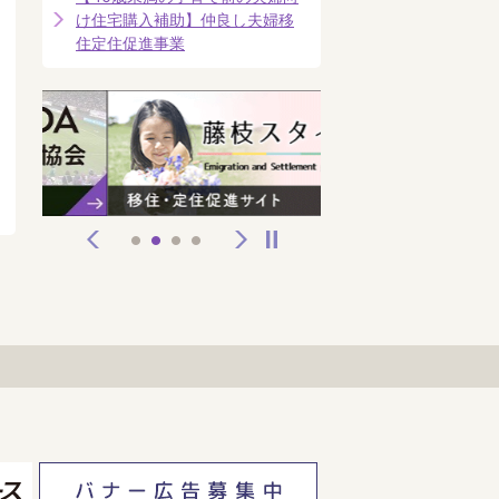
け住宅購入補助】仲良し夫婦移
住定住促進事業
前へ
次へ
停止
1
2
3
4