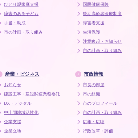
ひとり親家庭支援
国民健康保険
障害のある子ども
後期高齢者医療制度
手当・助成
障害者支援
市の計画・取り組み
生活保護
注意喚起・お知らせ
市の計画・取り組み
産業・ビジネス
市政情報
お知らせ
市長の部屋
建設工事・建設関連業務委託
市の組織
DX・デジタル
市のプロフィール
中山間地域活性化
市の計画・取り組み
企業支援
広報・広聴
企業立地
行政改革・評価