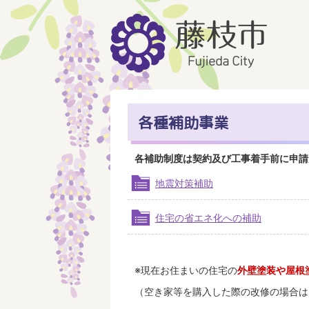
各種補助事業
各補助制度は契約及び工事着手前に申請
地震対策補助
住宅の省エネ化への補助
※現在お住まいの住宅の
外壁塗装や屋根
（空き家等を購入した際の改修の場合は