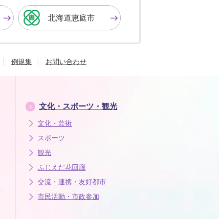
に
に
に
す
す
す
北海道恵庭市
る
る
る
例規集
お問い合わせ
文化・スポーツ・観光
文化・芸術
スポーツ
観光
ふじえだ花回廊
交流・連携・友好都市
市民活動・市政参加