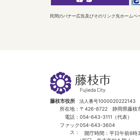
民間のバナー広告及びそのリンク先ホームペ
藤
枝
市
Fujieda
City
藤枝市役所
法人番号1000020222143
所在地：
〒426-8722 静岡県藤枝市
電話：
054-643-3111（代表）
ファック
054-643-3604
ス：
開庁時間：
平日午前8時3