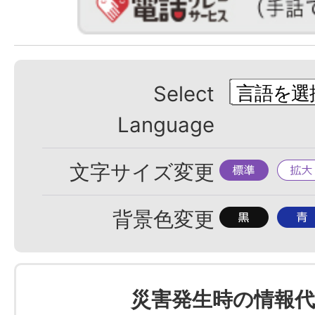
Select
Language
標
拡
文字サイズ変更
準
大
背
背
背景色変更
景
景
色
色
を
を
災害発生時の情報代