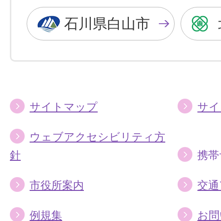
黒
青
色
色
石川県白山市
に
に
す
す
る
る
サイトマップ
サイ
ウェブアクセシビリティ方
針
携帯
市役所案内
交通
例規集
お問