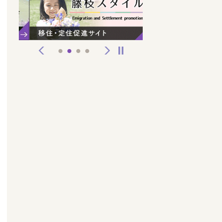
前へ
次へ
停止
1
2
3
4