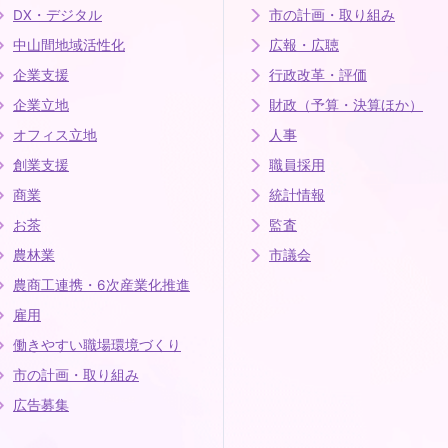
DX・デジタル
市の計画・取り組み
中山間地域活性化
広報・広聴
企業支援
行政改革・評価
企業立地
財政（予算・決算ほか）
オフィス立地
人事
創業支援
職員採用
商業
統計情報
お茶
監査
農林業
市議会
農商工連携・6次産業化推進
雇用
働きやすい職場環境づくり
市の計画・取り組み
広告募集