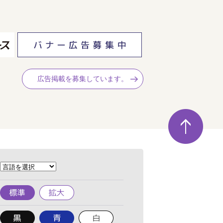
広告掲載を募集しています。
ペ
ー
ジ
の
先
頭
へ
標
拡
準
大
背
背
背