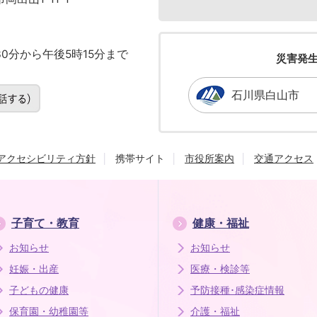
0分から午後5時15分まで
災害発
石川県白山市
アクセシビリティ方針
携帯サイト
市役所案内
交通アクセス
子育て・教育
健康・福祉
お知らせ
お知らせ
妊娠・出産
医療・検診等
子どもの健康
予防接種･感染症情報
保育園・幼稚園等
介護・福祉