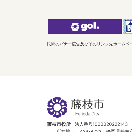
民間のバナー広告及びそのリンク先ホームペ
藤
枝
市
Fujieda
City
藤枝市役所
法人番号1000020222143
所在地：
〒426-8722 静岡県藤枝市