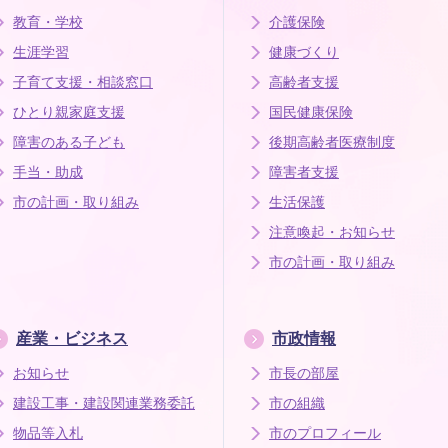
教育・学校
介護保険
生涯学習
健康づくり
子育て支援・相談窓口
高齢者支援
ひとり親家庭支援
国民健康保険
障害のある子ども
後期高齢者医療制度
手当・助成
障害者支援
市の計画・取り組み
生活保護
注意喚起・お知らせ
市の計画・取り組み
産業・ビジネス
市政情報
お知らせ
市長の部屋
建設工事・建設関連業務委託
市の組織
物品等入札
市のプロフィール