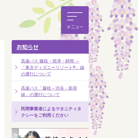
お知らせ
高速バス 藤枝・焼津・静岡 ～
「東京ディズニーリゾート®」線
の運行について
高速バス「藤枝～渋谷・新宿
線」の運行について
民間事業者によるマタニティタ
クシーをご利用ください