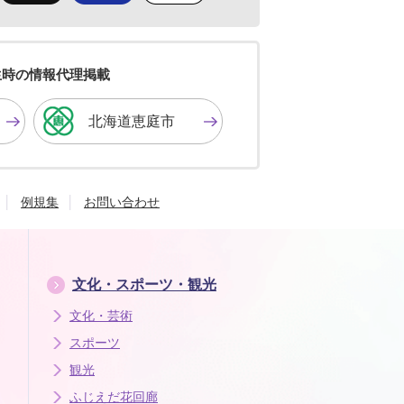
景
景
景
色
色
色
を
を
を
黒
青
白
色
色
色
生時の情報代理掲載
に
に
に
す
す
す
北海道恵庭市
る
る
る
例規集
お問い合わせ
文化・スポーツ・観光
文化・芸術
スポーツ
観光
ふじえだ花回廊