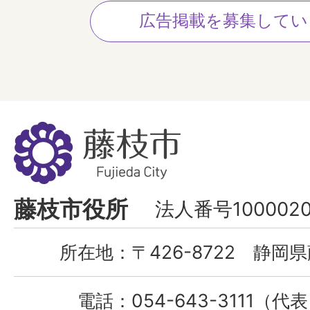
広告掲載を募集してい
藤
枝
市
Fujieda
藤枝市役所
法人番号1000020
City
所在地：
〒426-8722 静岡県
電話：
054-643-3111（代