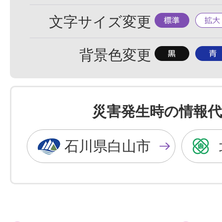
標
拡
文字サイズ変更
準
大
背
背
背景色変更
景
景
色
色
を
を
災害発生時の情報代
黒
青
色
色
石川県白山市
に
に
す
す
る
る