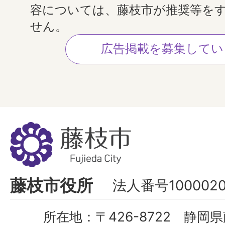
容については、藤枝市が推奨等を
せん。
広告掲載を募集してい
藤
枝
市
Fujieda
藤枝市役所
法人番号1000020
City
所在地：
〒426-8722 静岡県