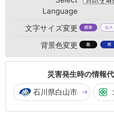
Language
標
拡
文字サイズ変更
準
大
背
背
背景色変更
景
景
色
色
を
を
災害発生時の情報代
黒
青
色
色
石川県白山市
に
に
す
す