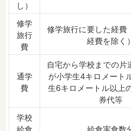
し）
修学
修学旅行に要した経費
旅行
経費を除く
費
自宅から学校までの片
通学
が小学生4キロメート
費
生6キロメートル以上
券代等
学校
給食
給食実食数