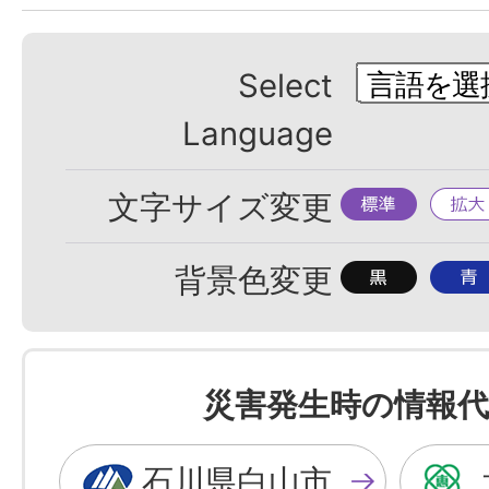
Select
Language
標
拡
文字サイズ変更
準
大
背
背
背景色変更
景
景
色
色
を
を
災害発生時の情報代
黒
青
色
色
石川県白山市