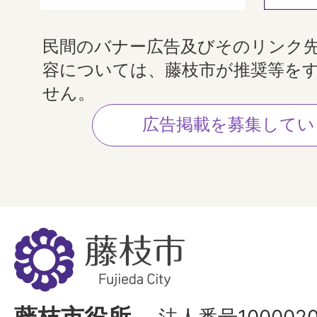
民間のバナー広告及びそのリンク
容については、藤枝市が推奨等を
せん。
広告掲載を募集してい
藤
枝
市
Fujieda