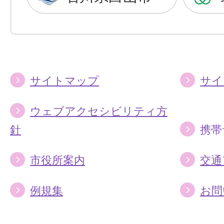
に
に
す
す
る
る
サイトマップ
サイ
ウェブアクセシビリティ方
針
携帯
市役所案内
交通
例規集
お問