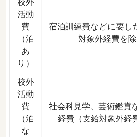
校外
活動
費
宿泊訓練費などに要し
（泊
対象外経費を除
あ
り）
校外
活動
費
社会科見学、芸術鑑賞
（泊
経費（支給対象外経
な