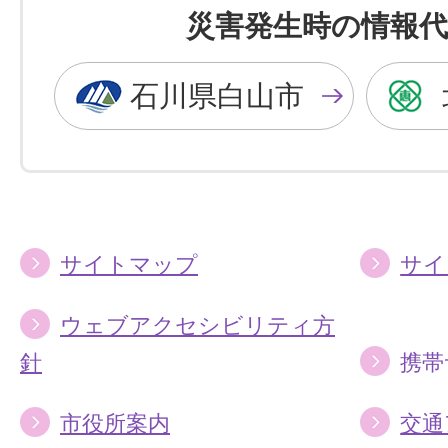
を
を
災害発生時の情報代
黒
青
色
色
石川県白山市
に
に
す
す
る
る
サイトマップ
サイ
ウェブアクセシビリティ方
針
携帯
市役所案内
交通