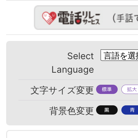
Select
Language
標
拡
文字サイズ変更
準
大
背
背
背景色変更
景
景
色
色