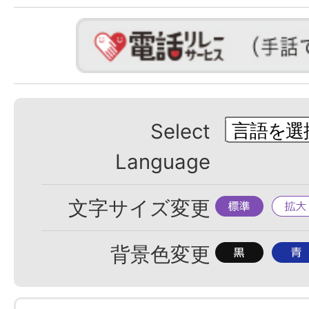
Select
Language
標
拡
文字サイズ変更
準
大
背
背
背景色変更
景
景
色
色