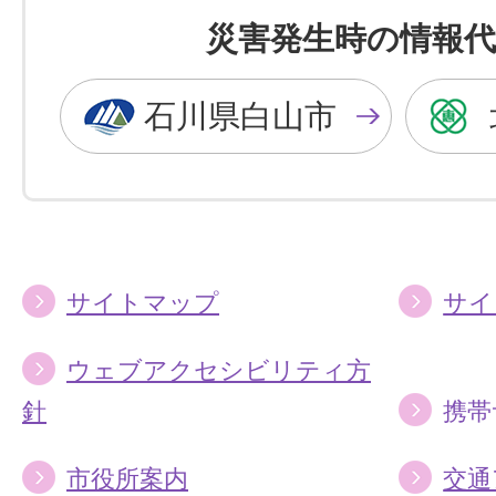
を
を
災害発生時の情報代
黒
青
色
色
石川県白山市
に
に
す
す
る
る
サイトマップ
サイ
ウェブアクセシビリティ方
針
携帯
市役所案内
交通