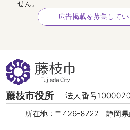
せん。
広告掲載を募集してい
藤
枝
市
Fujieda
藤枝市役所
法人番号1000020
City
所在地：
〒426-8722 静岡県