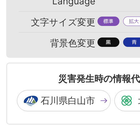
Language
標
拡
文字サイズ変更
準
大
背
背
背景色変更
景
景
色
色
を
を
災害発生時の情報代
黒
青
色
色
石川県白山市
に
に
す
す
る
る