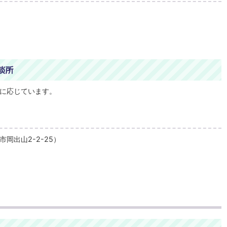
談所
に応じています。
岡出山2-2-25）