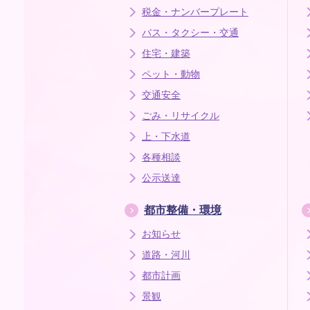
税金・ナンバープレート
バス・タクシー・交通
住宅・建築
ペット・動物
交通安全
ごみ・リサイクル
上・下水道
各種相談
公示送達
都市整備・環境
お知らせ
道路・河川
都市計画
景観