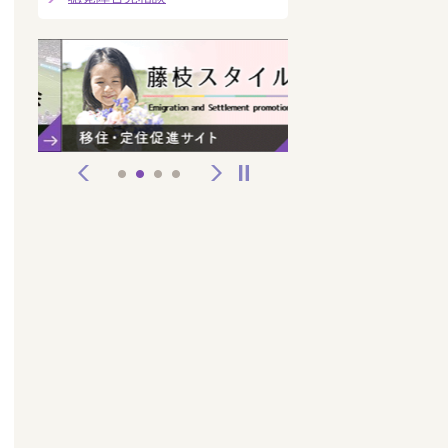
前へ
次へ
停止
1
2
3
4