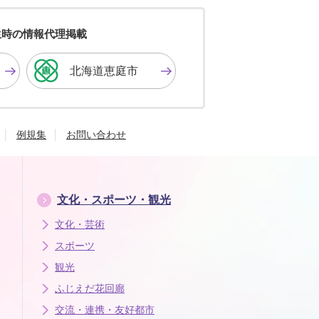
を
を
を
黒
青
白
色
色
色
生時の情報代理掲載
に
に
に
す
す
す
北海道恵庭市
る
る
る
例規集
お問い合わせ
文化・スポーツ・観光
文化・芸術
スポーツ
観光
ふじえだ花回廊
交流・連携・友好都市