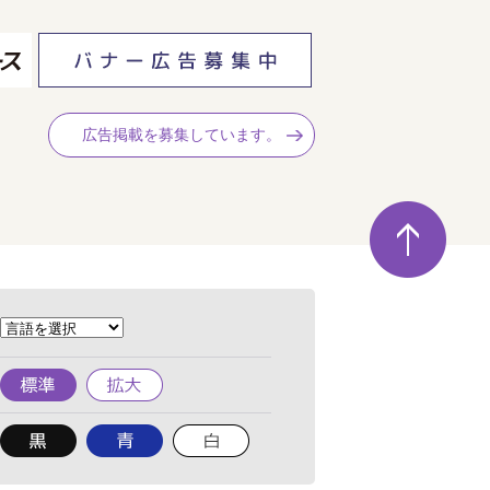
広告掲載を募集しています。
ペ
ー
ジ
の
先
頭
へ
標
拡
準
大
背
背
背
景
景
景
色
色
色