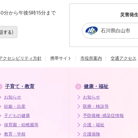
0分から午後5時15分まで
災害発
石川県白山市
アクセシビリティ方針
携帯サイト
市役所案内
交通アクセス
子育て・教育
健康・福祉
お知らせ
お知らせ
妊娠・出産
医療・検診等
子どもの健康
予防接種･感染症情報
保育園・幼稚園等
介護・福祉
教育・学校
介護保険