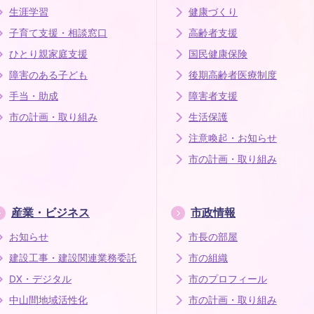
生涯学習
健康づくり
子育て支援・相談窓口
高齢者支援
ひとり親家庭支援
国民健康保険
障害のある子ども
後期高齢者医療制度
手当・助成
障害者支援
市の計画・取り組み
生活保護
注意喚起・お知らせ
市の計画・取り組み
産業・ビジネス
市政情報
お知らせ
市長の部屋
建設工事・建設関連業務委託
市の組織
DX・デジタル
市のプロフィール
中山間地域活性化
市の計画・取り組み