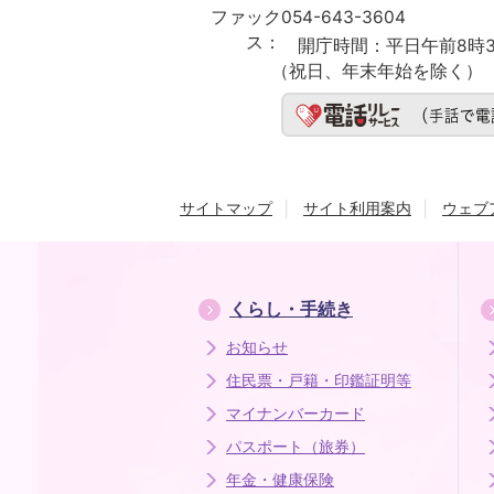
ファック
054-643-3604
ス：
開庁時間：
平日午前8時3
（祝日、年末年始を除く）
サイトマップ
サイト利用案内
ウェブ
くらし・手続き
お知らせ
住民票・戸籍・印鑑証明等
マイナンバーカード
パスポート（旅券）
年金・健康保険