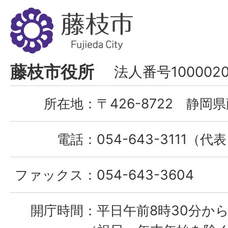
藤
枝
市
Fujieda
藤枝市役所
法人番号1000020
City
所在地：
〒426-8722 静岡県
電話：
054-643-3111（代
ファックス：
054-643-3604
開庁時間：
平日午前8時30分から