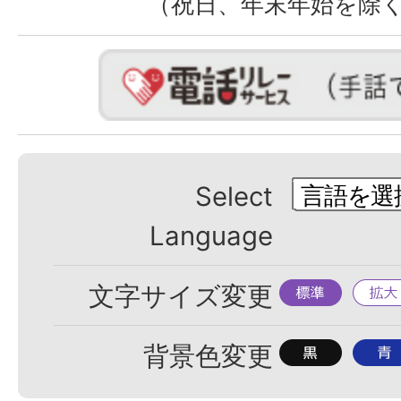
（祝日、年末年始を除
Select
Language
標
拡
文字サイズ変更
準
大
背
背
背景色変更
景
景