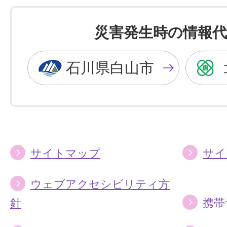
色
色
を
を
災害発生時の情報代
黒
青
色
色
石川県白山市
に
に
す
す
る
る
サイトマップ
サイ
ウェブアクセシビリティ方
針
携帯