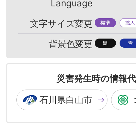
Language
標
拡
文字サイズ変更
準
大
背
背
背景色変更
景
景
色
色
を
を
災害発生時の情報代
黒
青
色
色
石川県白山市
に
に
す
す
る
る