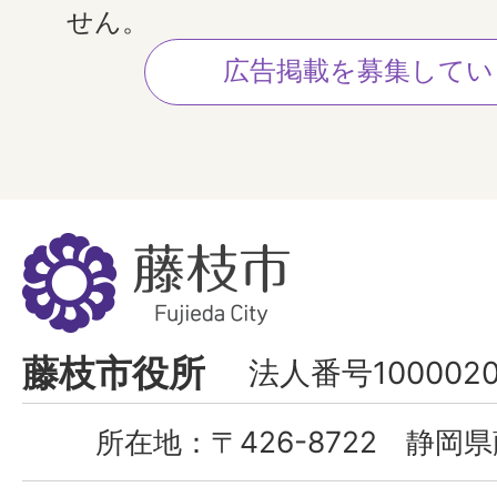
せん。
広告掲載を募集してい
藤
枝
市
Fujieda
藤枝市役所
法人番号1000020
City
所在地：
〒426-8722 静岡県