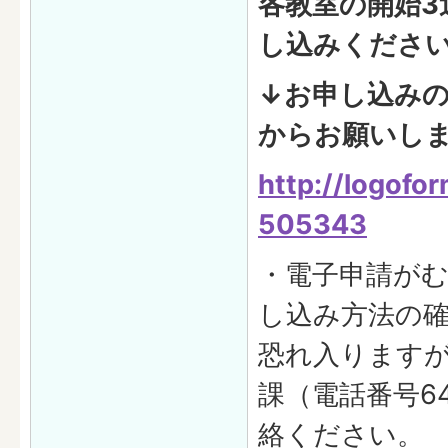
各教室の開始3
し込みくださ
↓お申し込み
からお願いし
http://logofo
505343
・電子申請が
し込み方法の
恐れ入ります
課（電話番号64
絡ください。