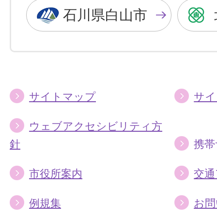
色
色
石川県白山市
に
に
す
す
る
る
サイトマップ
サイ
ウェブアクセシビリティ方
針
携帯
市役所案内
交通
例規集
お問