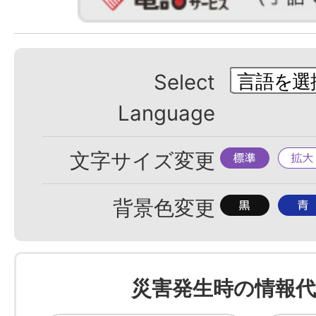
Select
Language
標
拡
文字サイズ変更
準
大
背
背
背景色変更
景
景
色
色
を
を
災害発生時の情報代
黒
青