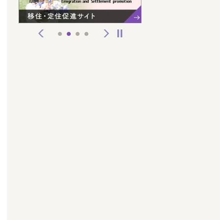
前へ
次へ
停止
1
2
3
4