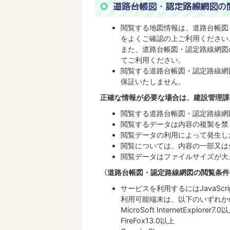
道路台帳図・認定路線網図の
閲覧する地図情報は、道路台帳図
をよくご確認の上ご利用ください
また、道路台帳図・認定路線網図
てご利用ください。
閲覧する道路台帳図・認定路線網
保証いたしません。
正確な情報が必要な場合は、建設管理課
閲覧する道路台帳図・認定路線網
閲覧するデータは内容の複製を禁
閲覧データの利用によって発生し
閲覧については、内容の一部又は
閲覧データはファイルサイズが大
〈道路台帳図・認定路線網図の閲覧条件
サービスを利用するにはJavaSc
利用可能端末は、以下のいずれか
MicroSoft InternetExplorer7.0
FireFox13.0以上