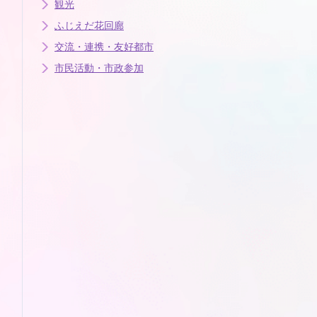
観光
ふじえだ花回廊
交流・連携・友好都市
市民活動・市政参加