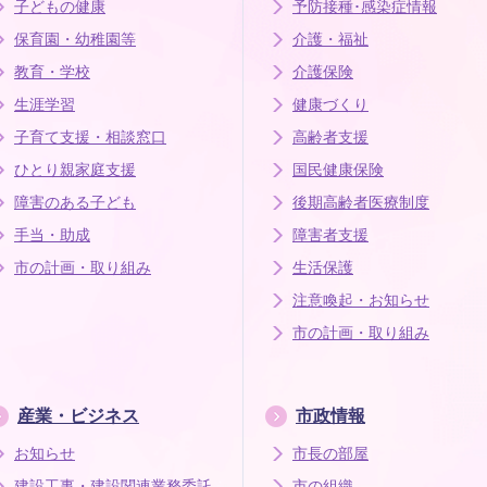
子どもの健康
予防接種･感染症情報
保育園・幼稚園等
介護・福祉
教育・学校
介護保険
生涯学習
健康づくり
子育て支援・相談窓口
高齢者支援
ひとり親家庭支援
国民健康保険
障害のある子ども
後期高齢者医療制度
手当・助成
障害者支援
市の計画・取り組み
生活保護
注意喚起・お知らせ
市の計画・取り組み
産業・ビジネス
市政情報
お知らせ
市長の部屋
建設工事・建設関連業務委託
市の組織