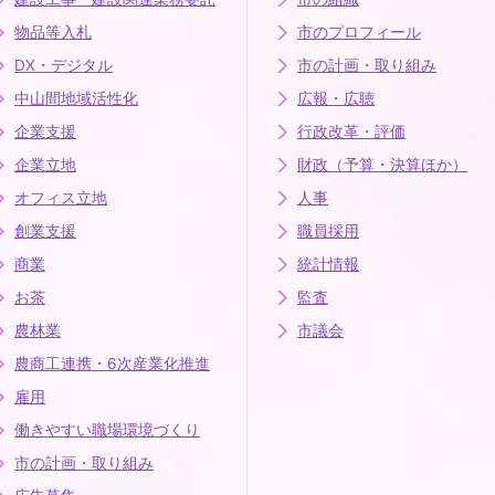
物品等入札
市のプロフィール
DX・デジタル
市の計画・取り組み
中山間地域活性化
広報・広聴
企業支援
行政改革・評価
企業立地
財政（予算・決算ほか）
オフィス立地
人事
創業支援
職員採用
商業
統計情報
お茶
監査
農林業
市議会
農商工連携・6次産業化推進
雇用
働きやすい職場環境づくり
市の計画・取り組み