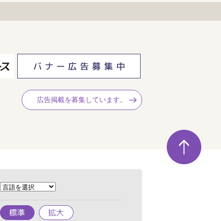
広告掲載を募集しています。
ペ
ー
ジ
の
先
頭
へ
標
拡
準
大