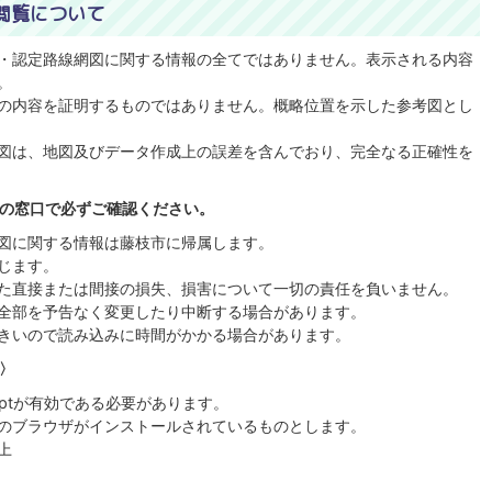
閲覧について
・認定路線網図に関する情報の全てではありません。表示される内容
。
の内容を証明するものではありません。概略位置を示した参考図とし
図は、地図及びデータ作成上の誤差を含んでおり、完全なる正確性を
の窓口で必ずご確認ください。
図に関する情報は藤枝市に帰属します。
じます。
た直接または間接の損失、損害について一切の責任を負いません。
全部を予告なく変更したり中断する場合があります。
きいので読み込みに時間がかかる場合があります。
〉
riptが有効である必要があります。
のブラウザがインストールされているものとします。
以上