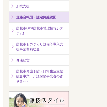
創業支援
道路台帳図・認定路線網図
藤枝市GIS(藤枝市地理情報シス
テム)
藤枝市ものづくり設備等導入支
援事業費補助金
健康経営
藤枝市介護予防・日常生活支援
総合事業（介護保険事業者の皆
さまへ）