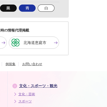
背
背
背
景
景
景
色
色
色
を
を
を
黒
青
白
色
色
色
生時の情報代理掲載
に
に
に
す
す
す
北海道恵庭市
る
る
る
例規集
お問い合わせ
文化・スポーツ・観光
文化・芸術
スポーツ