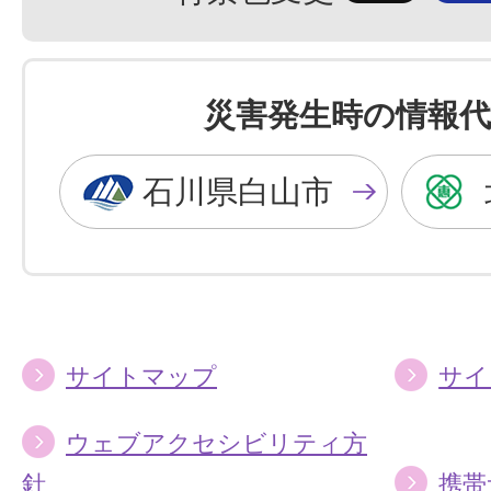
景
景
色
色
を
を
災害発生時の情報代
黒
青
色
色
石川県白山市
に
に
す
す
る
る
サイトマップ
サイ
ウェブアクセシビリティ方
針
携帯