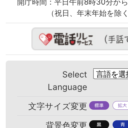
開庁時間：
平日午前8時30分から
（祝日、年末年始を除
Select
Language
標
拡
文字サイズ変更
準
大
背
背
背景色変更