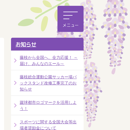
お知らせ
藤枝から全国へ、全力応援！ ～
届け、みんなのエール～
藤枝総合運動公園サッカー場バ
ックスタンド改修工事完了のお
知らせ
蹴球都市ロゴマークを活用しよ
う！
スポーツに関する全国大会等出
場者奨励金について