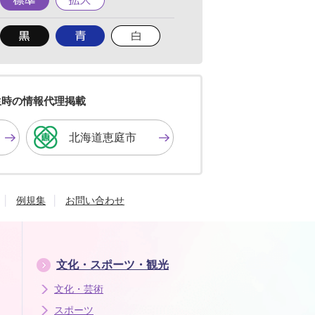
準
大
背
背
背
景
景
景
色
色
色
を
を
を
黒
青
白
色
色
色
生時の情報代理掲載
に
に
に
す
す
す
北海道恵庭市
る
る
る
例規集
お問い合わせ
文化・スポーツ・観光
文化・芸術
スポーツ