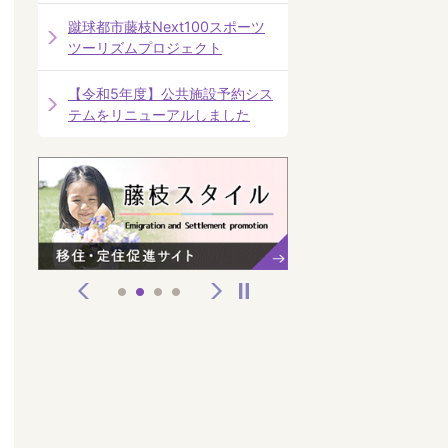
蹴球都市藤枝Next100スポーツ
ツーリズムプロジェクト
【令和5年度】公共施設予約シス
テムをリニューアルしました
前へ
次へ
停止
1
2
3
4