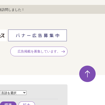
敬訪問しました！
広告掲載を募集しています。
ペ
ー
ジ
の
先
頭
へ
標
拡