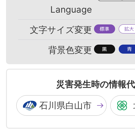
Language
標
拡
文字サイズ変更
準
大
背
背
背景色変更
景
景
色
色
を
を
災害発生時の情報代
黒
青
色
色
石川県白山市
に
に
す
す