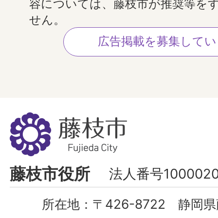
容については、藤枝市が推奨等を
せん。
広告掲載を募集してい
藤
枝
市
Fujieda
藤枝市役所
法人番号1000020
City
所在地：
〒426-8722 静岡県