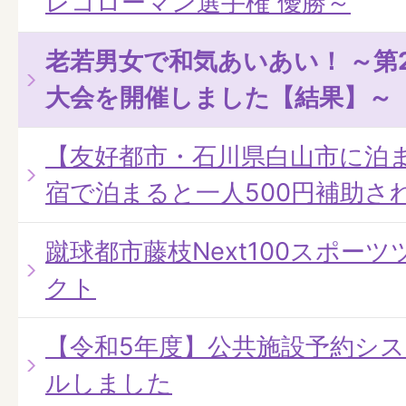
レコローマン選手権 優勝～
老若男女で和気あいあい！ ～第
大会を開催しました【結果】～
【友好都市・石川県白山市に泊
宿で泊まると一人500円補助さ
蹴球都市藤枝Next100スポー
クト
【令和5年度】公共施設予約シ
ルしました