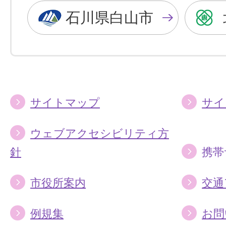
色
色
石川県白山市
に
に
す
す
る
る
サイトマップ
サイ
ウェブアクセシビリティ方
針
携帯
市役所案内
交通
例規集
お問