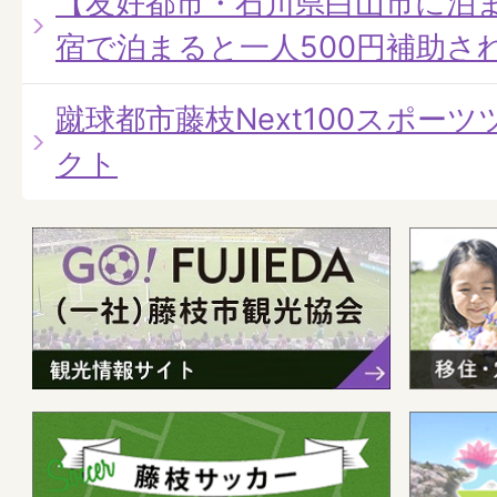
【友好都市・石川県白山市に泊
宿で泊まると一人500円補助さ
蹴球都市藤枝Next100スポー
クト