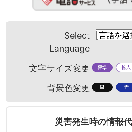
Select
Language
標
拡
文字サイズ変更
準
大
背
背
背景色変更
景
景
色
色
を
を
災害発生時の情報代
黒
青