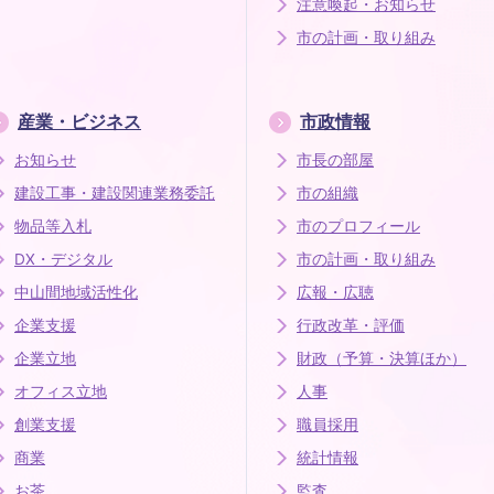
注意喚起・お知らせ
市の計画・取り組み
産業・ビジネス
市政情報
お知らせ
市長の部屋
建設工事・建設関連業務委託
市の組織
物品等入札
市のプロフィール
DX・デジタル
市の計画・取り組み
中山間地域活性化
広報・広聴
企業支援
行政改革・評価
企業立地
財政（予算・決算ほか）
オフィス立地
人事
創業支援
職員採用
商業
統計情報
お茶
監査