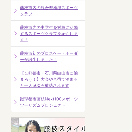
藤枝市内の総合型地域スポーツ
クラブ
藤枝市内の中学生を対象に活動
するスポーツクラブを紹介しま
す！
藤枝市初のプロスケートボーダ
ーが誕生しました！
【友好都市・石川県白山市に泊
まろう！】大会や合宿で泊まる
と一人500円補助されます
蹴球都市藤枝Next100スポーツ
ツーリズムプロジェクト