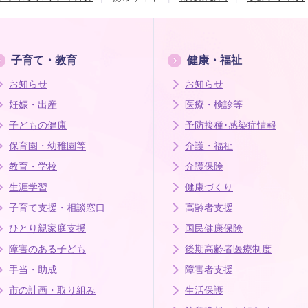
子育て・教育
健康・福祉
お知らせ
お知らせ
妊娠・出産
医療・検診等
子どもの健康
予防接種･感染症情報
保育園・幼稚園等
介護・福祉
教育・学校
介護保険
生涯学習
健康づくり
子育て支援・相談窓口
高齢者支援
ひとり親家庭支援
国民健康保険
障害のある子ども
後期高齢者医療制度
手当・助成
障害者支援
市の計画・取り組み
生活保護