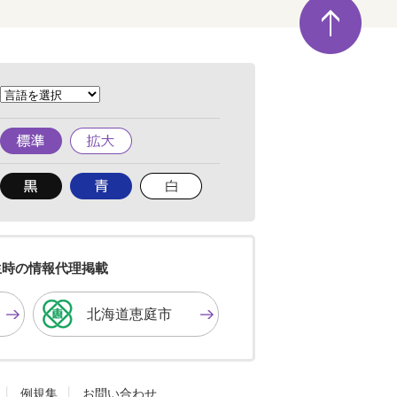
ペ
ー
ジ
の
先
頭
へ
標
拡
準
大
背
背
背
景
景
景
色
色
色
を
を
を
黒
青
白
色
色
色
生時の情報代理掲載
に
に
に
す
す
す
北海道恵庭市
る
る
る
例規集
お問い合わせ