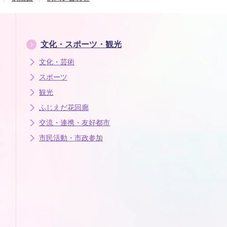
文化・スポーツ・観光
文化・芸術
スポーツ
観光
ふじえだ花回廊
交流・連携・友好都市
市民活動・市政参加