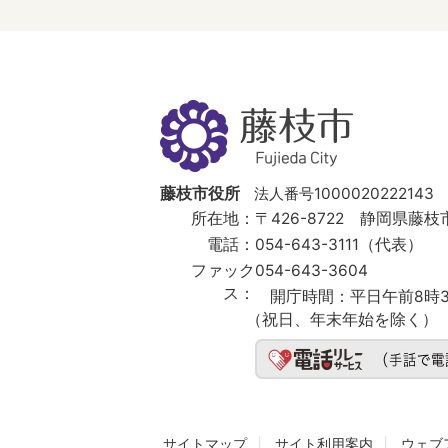
藤
枝
市
Fujieda
City
藤枝市役所
法人番号1000020222143
所在地：
〒426-8722 静岡県藤枝市
電話：
054-643-3111（代表）
ファック
054-643-3604
ス：
開庁時間：
平日午前8時3
（祝日、年末年始を除く）
サイトマップ
サイト利用案内
ウェブ