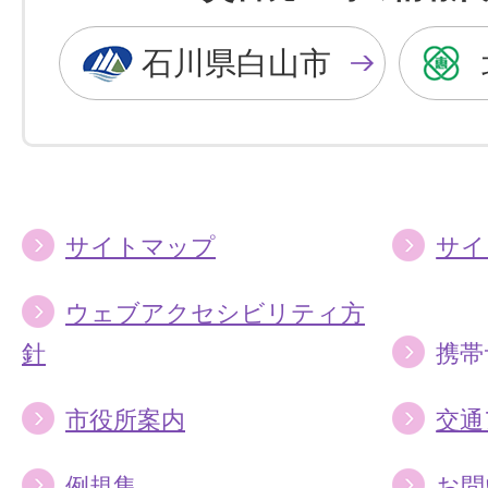
黒
青
色
色
石川県白山市
に
に
す
す
る
る
サイトマップ
サイ
ウェブアクセシビリティ方
針
携帯
市役所案内
交通
例規集
お問