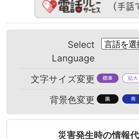
Select
Language
標
拡
文字サイズ変更
準
大
背
背
背景色変更
景
景
色
色
を
を
災害発生時の情報代