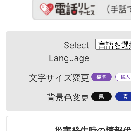
Select
Language
標
拡
文字サイズ変更
準
大
背
背
背景色変更
景
景
色
色
を
を
災害発生時の情報代