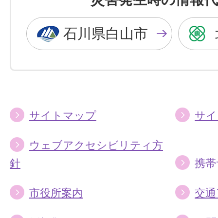
黒
青
色
色
石川県白山市
に
に
す
す
る
る
サイトマップ
サイ
ウェブアクセシビリティ方
針
携帯
市役所案内
交通