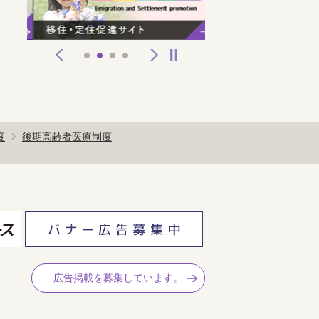
前へ
次へ
停止
1
2
3
4
度
後期高齢者医療制度
広告掲載を募集しています。