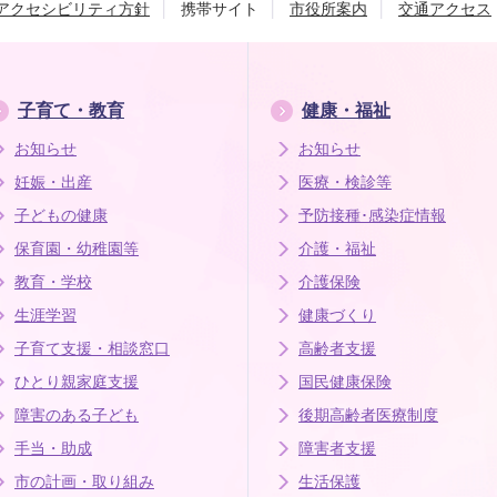
アクセシビリティ方針
携帯サイト
市役所案内
交通アクセス
子育て・教育
健康・福祉
お知らせ
お知らせ
妊娠・出産
医療・検診等
子どもの健康
予防接種･感染症情報
保育園・幼稚園等
介護・福祉
教育・学校
介護保険
生涯学習
健康づくり
子育て支援・相談窓口
高齢者支援
ひとり親家庭支援
国民健康保険
障害のある子ども
後期高齢者医療制度
手当・助成
障害者支援
市の計画・取り組み
生活保護