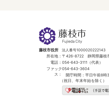
藤
枝
市
Fujieda
City
藤枝市役所
法人番号1000020222143
所在地：
〒426-8722 静岡県藤枝市
電話：
054-643-3111（代表）
ファック
054-643-3604
ス：
開庁時間：
平日午前8時3
（祝日、年末年始を除く）