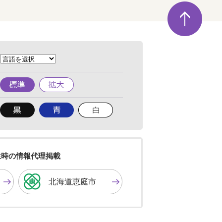
ペ
ー
ジ
の
先
頭
へ
標
拡
準
大
背
背
背
景
景
景
色
色
色
を
を
を
黒
青
白
色
色
色
生時の情報代理掲載
に
に
に
す
す
す
北海道恵庭市
る
る
る