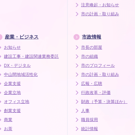
注意喚起・お知らせ
市の計画・取り組み
産業・ビジネス
市政情報
お知らせ
市長の部屋
建設工事・建設関連業務委託
市の組織
DX・デジタル
市のプロフィール
中山間地域活性化
市の計画・取り組み
企業支援
広報・広聴
企業立地
行政改革・評価
オフィス立地
財政（予算・決算ほか）
創業支援
人事
商業
職員採用
お茶
統計情報