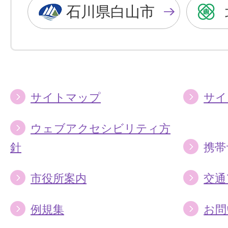
色
色
石川県白山市
に
に
す
す
る
る
サイトマップ
サイ
ウェブアクセシビリティ方
針
携帯
市役所案内
交通
例規集
お問