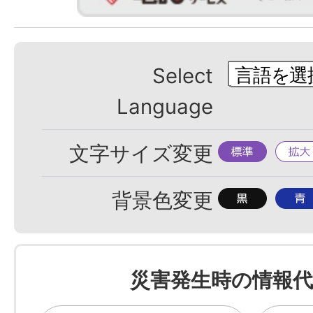
Select
Language
標
拡
文字サイズ変更
準
大
背
背
背景色変更
景
景
色
色
を
を
災害発生時の情報代
黒
青