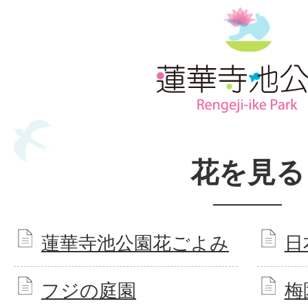
花を見る
蓮華寺池公園花ごよみ
日
フジの庭園
梅